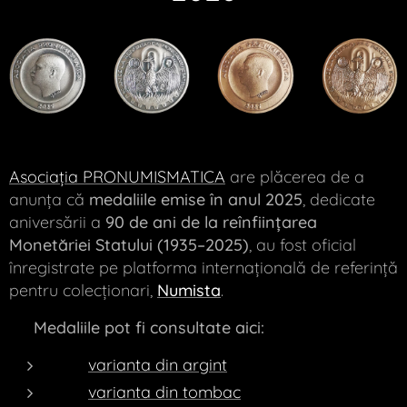
Asociația PRONUMISMATICA
are plăcerea de a
anunța că
medaliile emise în anul 2025
, dedicate
aniversării a
90 de ani de la reînființarea
Monetăriei Statului (1935–2025)
, au fost oficial
înregistrate pe platforma internațională de referință
pentru colecționari,
Numista
.
🔗
Medaliile pot fi consultate aici:
👉
varianta din argint
👉
varianta din tombac